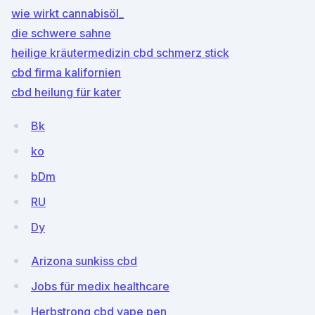
wie wirkt cannabisöl_
die schwere sahne
heilige kräutermedizin cbd schmerz stick
cbd firma kalifornien
cbd heilung für kater
Bk
ko
bDm
RU
Dy
Arizona sunkiss cbd
Jobs für medix healthcare
Herbstrong cbd vape pen