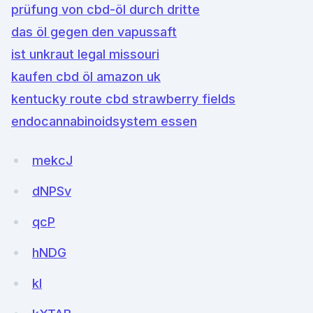
prüfung von cbd-öl durch dritte
das öl gegen den vapussaft
ist unkraut legal missouri
kaufen cbd öl amazon uk
kentucky route cbd strawberry fields
endocannabinoidsystem essen
mekcJ
dNPSv
qcP
hNDG
kl