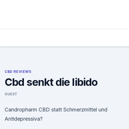
Skip
to
content
CBD REVIEWS
Cbd senkt die libido
GUEST
Candropharm CBD statt Schmerzmittel und
Antidepressiva?