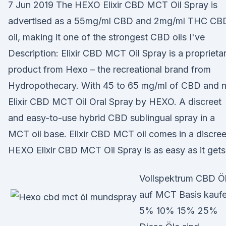
7 Jun 2019 The HEXO Elixir CBD MCT Oil Spray is
advertised as a 55mg/ml CBD and 2mg/ml THC CB
oil, making it one of the strongest CBD oils I've
Description: Elixir CBD MCT Oil Spray is a proprieta
product from Hexo – the recreational brand from
Hydropothecary. With 45 to 65 mg/ml of CBD and 
Elixir CBD MCT Oil Oral Spray by HEXO. A discreet
and easy-to-use hybrid CBD sublingual spray in a
MCT oil base. Elixir CBD MCT oil comes in a discre
HEXO Elixir CBD MCT Oil Spray is as easy as it gets
Vollspektrum CBD Ö
auf MCT Basis kauf
5% 10% 15% 25%