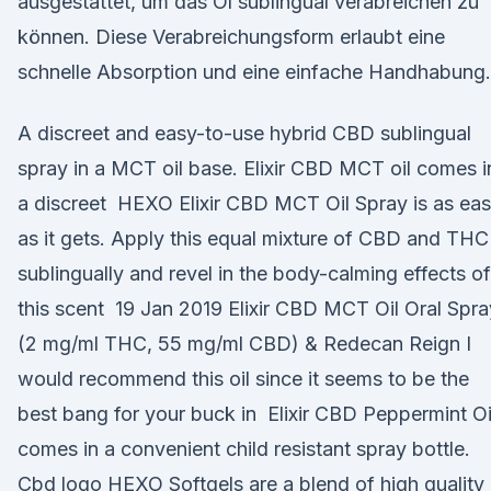
ausgestattet, um das Öl sublingual verabreichen zu
können. Diese Verabreichungsform erlaubt eine
schnelle Absorption und eine einfache Handhabung.
A discreet and easy-to-use hybrid CBD sublingual
spray in a MCT oil base. Elixir CBD MCT oil comes i
a discreet HEXO Elixir CBD MCT Oil Spray is as ea
as it gets. Apply this equal mixture of CBD and THC
sublingually and revel in the body-calming effects of
this scent 19 Jan 2019 Elixir CBD MCT Oil Oral Spra
(2 mg/ml THC, 55 mg/ml CBD) & Redecan Reign I
would recommend this oil since it seems to be the
best bang for your buck in Elixir CBD Peppermint Oi
comes in a convenient child resistant spray bottle.
Cbd logo HEXO Softgels are a blend of high quality