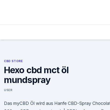
Skip
to
content
CBD STORE
Hexo cbd mct öl
mundspray
USER
Das myCBD Öl wird aus Hanfe CBD-Spray Chocola