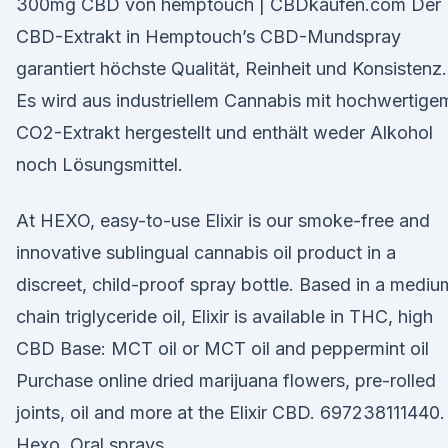
300mg CBD von hemptouch | CBDkaufen.com Der
CBD-Extrakt in Hemptouch’s CBD-Mundspray
garantiert höchste Qualität, Reinheit und Konsistenz.
Es wird aus industriellem Cannabis mit hochwertige
CO2-Extrakt hergestellt und enthält weder Alkohol
noch Lösungsmittel.
At HEXO, easy-to-use Elixir is our smoke-free and
innovative sublingual cannabis oil product in a
discreet, child-proof spray bottle. Based in a mediu
chain triglyceride oil, Elixir is available in THC, high
CBD Base: MCT oil or MCT oil and peppermint oil
Purchase online dried marijuana flowers, pre-rolled
joints, oil and more at the Elixir CBD. 697238111440.
Hexo. Oral sprays.